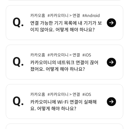
카카오홈
#카카오미니 > 연결
#Android
연결 가능한 기기 목록에 내 기기가 보
이지 않아요. 어떻게 해야 하나요?
카카오홈
#카카오미니 > 연결
#iOS
카카오미니의 네트워크 연결이 끊어
졌어요. 어떻게 해야 하나요?
카카오홈
#카카오미니 > 연결
#iOS
카카오미니에 Wi-Fi 연결이 실패해
요. 어떻게 해야 하나요?