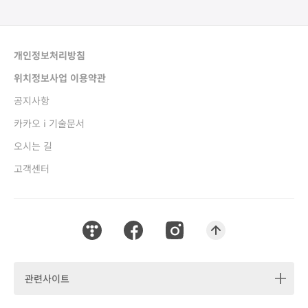
개인정보처리방침
새창열림
위치정보사업 이용약관
새창열림
공지사항
새창열림
카카오 i 기술문서
새창열림
오시는 길
고객센터
티스토리 새창열림
페이스북 새창열림
인스타그램 새창열림
맨위로 이동하기
관련사이트