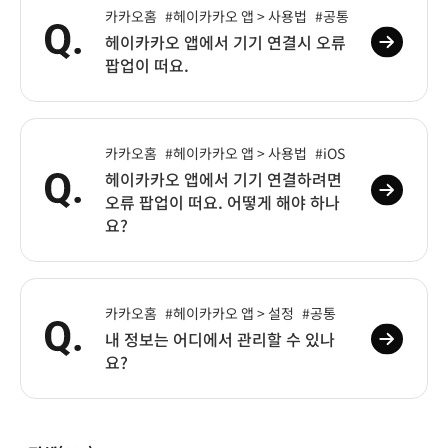
카카오홈
#헤이카카오 앱 > 사용법
#공통
헤이카카오 앱에서 기기 연결시 오류
팝업이 떠요.
카카오홈
#헤이카카오 앱 > 사용법
#iOS
헤이카카오 앱에서 기기 연결하려면
오류 팝업이 떠요. 어떻게 해야 하나
요?
카카오홈
#헤이카카오 앱 > 설정
#공통
내 정보는 어디에서 관리할 수 있나
요?