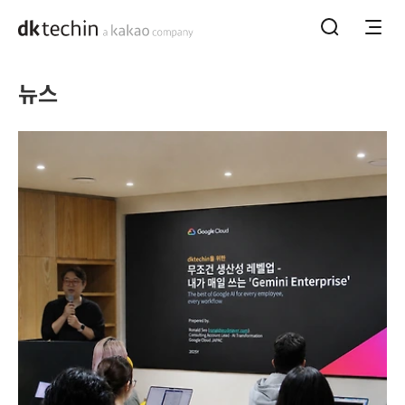
홈으로 바로가기
메뉴열기
통합검색하기
뉴스
뉴스
본문