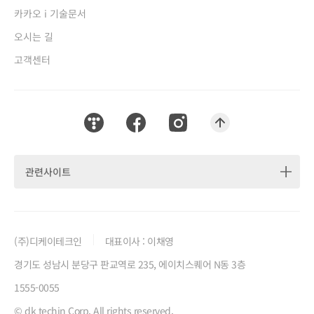
카카오 i 기술문서
새창열림
오시는 길
고객센터
티스토리 새창열림
페이스북 새창열림
인스타그램 새창열림
맨위로 이동하기
관련사이트
(주)디케이테크인
대표이사 : 이채영
경기도 성남시 분당구 판교역로 235, 에이치스퀘어 N동 3층
1555-0055
© dk techin Corp. All rights reserved.