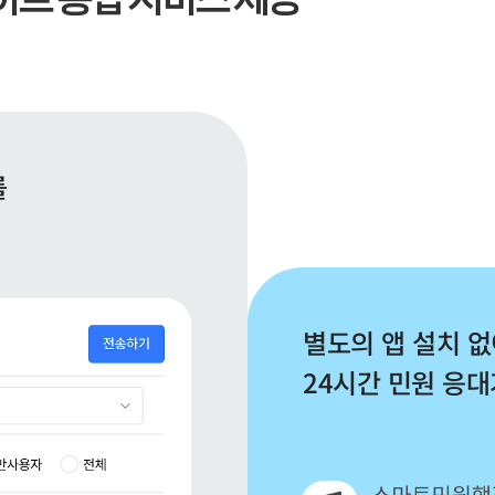


별도의 앱 설치 없
24시간 민원 응